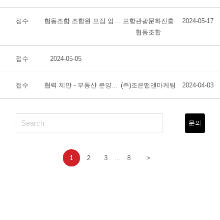
접수
협동조합 조합원 모집 업무대행의 건
포항관광문화진흥
2024-05-17
협동조합
접수
2024-05-05
접수
협력 제안 - 부동산 분양대행을 위한 지도 제작 및 지도전단 홍보물
(주)조은맵앤마케팅
2024-04-03
문의
1
2
3
...
8
>