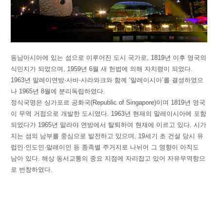
동남아시아에 있는 섬으로 이루어진 도시 국가로, 1819년 이후 영국의
식민지가 되었으며, 1959년 6월 새 헌법에 의해 자치령이 되었다.
1963년 말레이연방·사바·사라와크와 함께 ‘말레이시아’를 결성하였으
나 1965년 8월에 분리독립하였다.
정식국명은 싱가포르 공화국(Republic of Singapore)이며 1819년 영국
이 무역 거점으로 개발한 도시였다. 1963년 현재의 말레이시아에 포함
되었다가 1965년 말라야 연방에서 탈퇴하여 현재에 이르고 있다. 시가
지는 섬의 남부를 중심으로 발전하고 있으며, 19세기 초 건설 당시 유
럽인·인도인·말레이인 등 종족별 주거지로 나뉘어 그 영향이 아직도
남아 있다. 해상 동서교통의 중요 지점에 자리잡고 있어 자유무역항으
로 번창하였다.