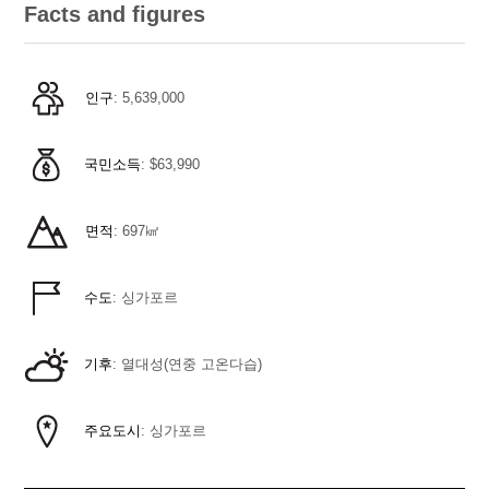
Facts and figures
인구
: 5,639,000
국민소득
: $63,990
면적
: 697㎢
수도
: 싱가포르
기후
: 열대성(연중 고온다습)
주요도시
: 싱가포르